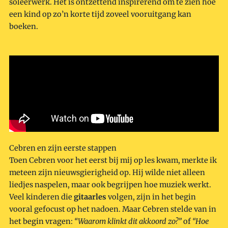
soleerwerk. Het is ontzettend inspirerend om te zien hoe
een kind op zo’n korte tijd zoveel vooruitgang kan
boeken.
Cebren en zijn eerste stappen
Toen Cebren voor het eerst bij mij op les kwam, merkte ik
meteen zijn nieuwsgierigheid op. Hij wilde niet alleen
liedjes naspelen, maar ook begrijpen hoe muziek werkt.
Veel kinderen die
gitaarles
volgen, zijn in het begin
vooral gefocust op het nadoen. Maar Cebren stelde van in
het begin vragen:
“Waarom klinkt dit akkoord zo?”
of
“Hoe