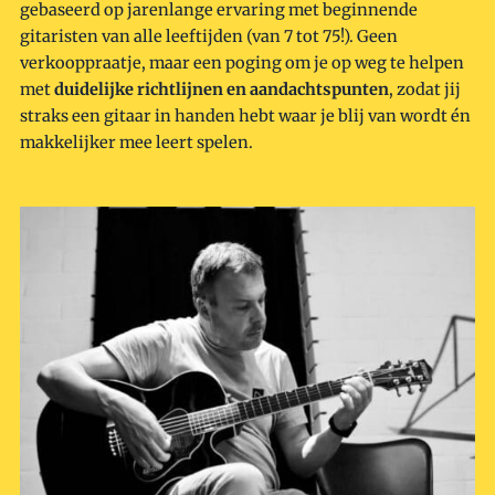
gebaseerd op jarenlange ervaring met beginnende
gitaristen van alle leeftijden (van 7 tot 75!). Geen
verkooppraatje, maar een poging om je op weg te helpen
met
duidelijke richtlijnen en aandachtspunten
, zodat jij
straks een gitaar in handen hebt waar je blij van wordt én
makkelijker mee leert spelen.