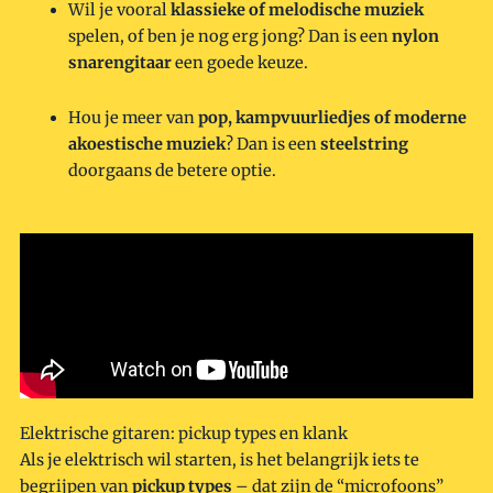
Wil je vooral
klassieke of melodische muziek
spelen, of ben je nog erg jong? Dan is een
nylon
snarengitaar
een goede keuze.
Hou je meer van
pop, kampvuurliedjes of moderne
akoestische muziek
? Dan is een
steelstring
doorgaans de betere optie.
Elektrische gitaren: pickup types en klank
Als je elektrisch wil starten, is het belangrijk iets te
begrijpen van
pickup types
– dat zijn de “microfoons”