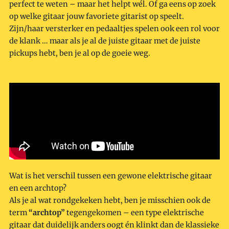
perfect te weten – maar het helpt wél. Of ga eens op zoek
op welke gitaar jouw favoriete gitarist op speelt.
Zijn/haar versterker en pedaaltjes spelen ook een rol voor
de klank … maar als je al de juiste gitaar met de juiste
pickups hebt, ben je al op de goeie weg.
Wat is het verschil tussen een gewone elektrische gitaar
en een archtop?
Als je al wat rondgekeken hebt, ben je misschien ook de
term
“archtop”
tegengekomen – een type elektrische
gitaar dat duidelijk anders oogt én klinkt dan de klassieke