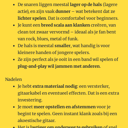
De snaren liggen meestal
lager op de hals
(lagere
actie), en zijn vaak
dunner
– wat betekent dat ze
lichter spelen
. Dat is comfortabel voor beginners.
Je kunt een
breed scala aan klanken
creëren, van
clean tot zwaar vervormd – ideaal als je fan bent
van rock, blues, metal of funk.
De hals is meestal
smaller
, wat handig is voor
kleinere handen of jongere spelers.
Ze zijn perfect als je ooit in een band wil spelen of
plug-and-play wil jammen met anderen
.
Nadelen
Je hebt
extra materiaal nodig
: een versterker,
gitaarkabel en eventueel effecten. Dat is een extra
investering.
Je moet
meer opstellen en afstemmen
voor je
begint te spelen. Geen instant klank zoals bij een
akoestische gitaar.
Het is
lastiger om onderweg te gebruiken
of snel