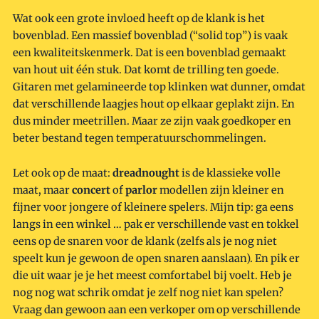
Wat ook een grote invloed heeft op de klank is het
bovenblad. Een massief bovenblad (“solid top”) is vaak
een kwaliteitskenmerk. Dat is een bovenblad gemaakt
van hout uit één stuk. Dat komt de trilling ten goede.
Gitaren met gelamineerde top klinken wat dunner, omdat
dat verschillende laagjes hout op elkaar geplakt zijn. En
dus minder meetrillen. Maar ze zijn vaak goedkoper en
beter bestand tegen temperatuurschommelingen.
Let ook op de maat:
dreadnought
is de klassieke volle
maat, maar
concert
of
parlor
modellen zijn kleiner en
fijner voor jongere of kleinere spelers. Mijn tip: ga eens
langs in een winkel … pak er verschillende vast en tokkel
eens op de snaren voor de klank (zelfs als je nog niet
speelt kun je gewoon de open snaren aanslaan). En pik er
die uit waar je je het meest comfortabel bij voelt. Heb je
nog nog wat schrik omdat je zelf nog niet kan spelen?
Vraag dan gewoon aan een verkoper om op verschillende