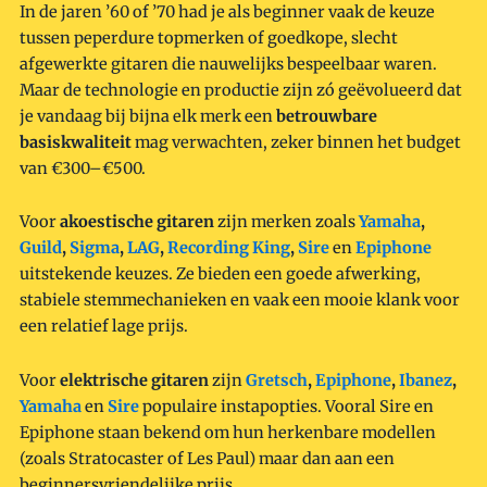
In de jaren ’60 of ’70 had je als beginner vaak de keuze
tussen peperdure topmerken of goedkope, slecht
afgewerkte gitaren die nauwelijks bespeelbaar waren.
Maar de technologie en productie zijn zó geëvolueerd dat
je vandaag bij bijna elk merk een
betrouwbare
basiskwaliteit
mag verwachten, zeker binnen het budget
van €300–€500.
Voor
akoestische gitaren
zijn merken zoals
Yamaha
,
Guild
,
Sigma
,
LAG
,
Recording King
,
Sire
en
Epiphone
uitstekende keuzes. Ze bieden een goede afwerking,
stabiele stemmechanieken en vaak een mooie klank voor
een relatief lage prijs.
Voor
elektrische gitaren
zijn
Gretsch
,
Epiphone
,
Ibanez
,
Yamaha
en
Sire
populaire instapopties. Vooral Sire en
Epiphone staan bekend om hun herkenbare modellen
(zoals Stratocaster of Les Paul) maar dan aan een
beginnersvriendelijke prijs.