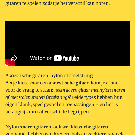
gitaren te spelen zodat je het verschil kan horen.
Akoestische gitaren: nylon of steelstring
Als je kiest voor een
akoestische gitaar
, kom je al snel
voor de vraag te staan:
neem ik een gitaar met nylon snaren
of met stalen snaren (steelstring)?
Beide types hebben hun
eigen klank, speelgevoel en toepassingen – en het is
belangrijk om dat verschil te begrijpen.
Nylon snarengitaren
, ook wel
klassieke gitaren
genoemd, hebben een bredere hals en zachtere, soepele